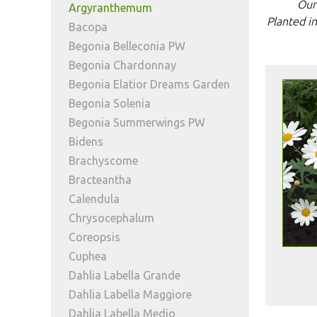
Our
Argyranthemum
Planted i
Bacopa
Begonia Belleconia PW
Begonia Chardonnay
Begonia Elatior Dreams Garden
Begonia Solenia
Begonia Summerwings PW
Bidens
Brachyscome
Bracteantha
Calendula
Chrysocephalum
Coreopsis
Cuphea
Dahlia Labella Grande
Dahlia Labella Maggiore
Dahlia Labella Medio