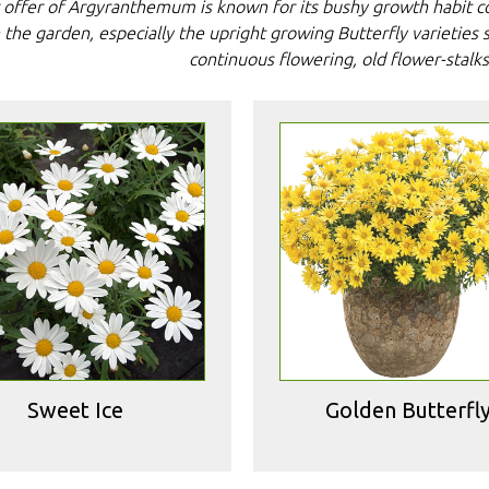
 offer of Argyranthemum is known for its bushy growth habit c
n the garden, especially the upright growing Butterfly varietie
continuous flowering, old flower-stalks
Sweet Ice
Golden Butterfl