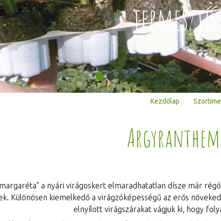
termesztő 
Kezdőlap
Szortime
Argyranthe
 margaréta" a nyári virágoskert elmaradhatatlan dísze már régót
nek. Különösen kiemelkedő a virágzóképességű az erős növekedé
elnyílott virágszárakat vágjuk ki, hogy fo