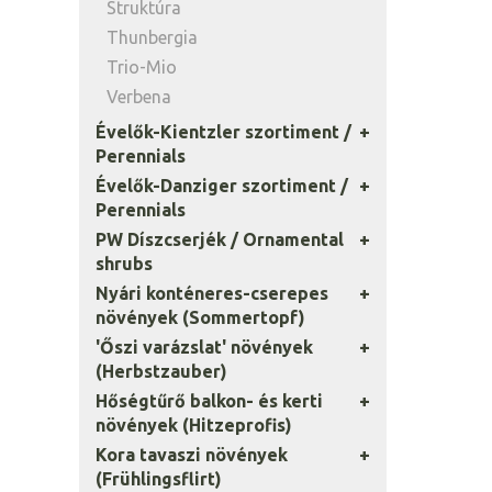
Struktúra
Thunbergia
Trio-Mio
Verbena
Évelők-Kientzler szortiment /
Perennials
Évelők-Danziger szortiment /
Perennials
PW Díszcserjék / Ornamental
shrubs
Nyári konténeres-cserepes
növények (Sommertopf)
'Őszi varázslat' növények
(Herbstzauber)
Hőségtűrő balkon- és kerti
növények (Hitzeprofis)
Kora tavaszi növények
(Frühlingsflirt)