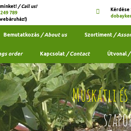
 minket!
/ Call us!
Kérdése
 249 789
dobayke
webáruház!)
Bemutatkozás
/ About us
Szortiment
/ Asso
ngs order
Kapcsolat
/ Contact
Útvonal
/
Muskátli é
szapo