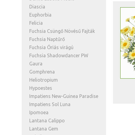
Diascia
Euphorbia
Felicia
Fuchsia Csüngő Növésű Fajták
Fuchsia Naptűrő
Fuchsia Óriás virágú
Fuchsia Shadowdancer PW
Gaura
Gomphrena
Heliotropium
Hypoestes
Impatiens New-Guinea Paradise
Impatiens Sol Luna
Ipomoea
Lantana Calippo
Lantana Gem