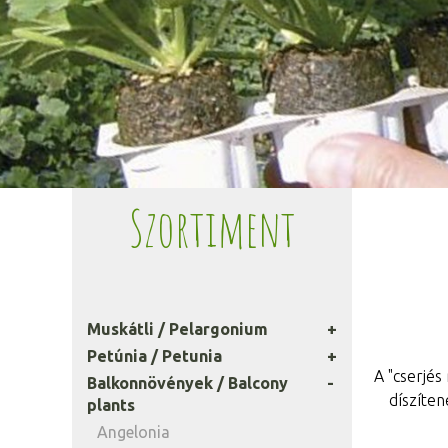
Szortiment
Muskátli / Pelargonium
Petúnia / Petunia
A "cserjés
Balkonnövények / Balcony
díszíte
plants
Angelonia