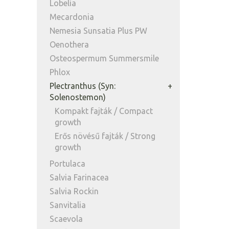
Lobelia
Mecardonia
Nemesia Sunsatia Plus PW
Oenothera
Osteospermum Summersmile
Phlox
Plectranthus (Syn:
Solenostemon)
Kompakt fajták / Compact
growth
Erős növésű fajták / Strong
growth
Portulaca
Salvia Farinacea
Salvia Rockin
Sanvitalia
Scaevola