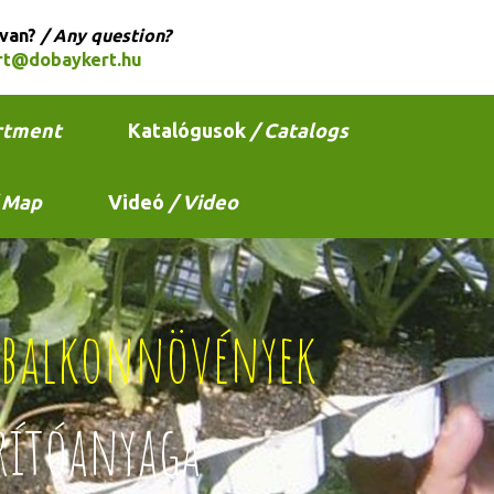
 van?
/ Any question?
rt@dobaykert.hu
rtment
Katalógusok
/ Catalogs
 Map
Videó
/ Video
s balkonnövények
rítóanyaga