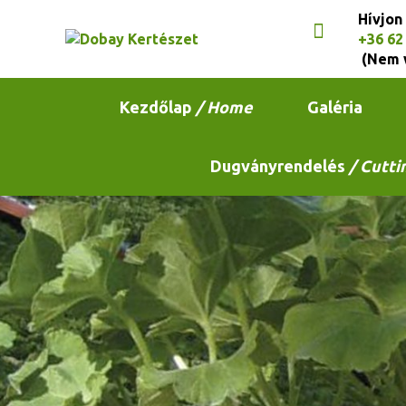
Hívjon
+36 62
(Nem 
Kezdőlap
/ Home
Galéria
Dugványrendelés
/ Cutti