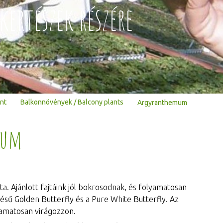
kertészek részére
nt
Balkonnövények / Balcony plants
Argyranthemum
mum
a. Ajánlott fajtáink jól bokrosodnak, és folyamatosan
sű Golden Butterfly és a Pure White Butterfly. Az
lyamatosan virágozzon.