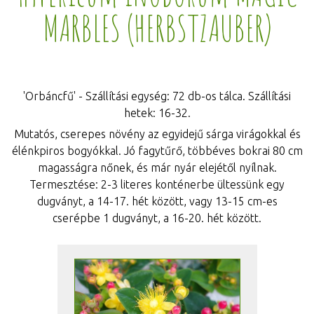
MARBLES (HERBSTZAUBER)
'Orbáncfű' - Szállítási egység: 72 db-os tálca. Szállítási
hetek: 16-32.
Mutatós, cserepes növény az egyidejű sárga virágokkal és
élénkpiros bogyókkal. Jó fagytűrő, többéves bokrai 80 cm
magasságra nőnek, és már nyár elejétől nyílnak.
Termesztése: 2-3 literes konténerbe ültessünk egy
dugványt, a 14-17. hét között, vagy 13-15 cm-es
cserépbe 1 dugványt, a 16-20. hét között.