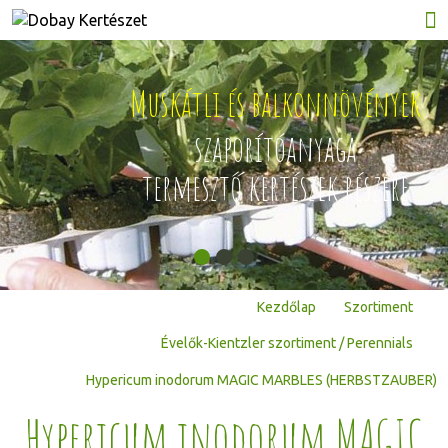
Muskátli és balkonnövények
ján
szaporítóanyaga
termesztő kertészek részére
Kezdőlap
Szortiment
Évelők-Kientzler szortiment / Perennials
Hypericum inodorum MAGIC MARBLES (HERBSTZAUBER)
Hypericum inodorum MAGIC