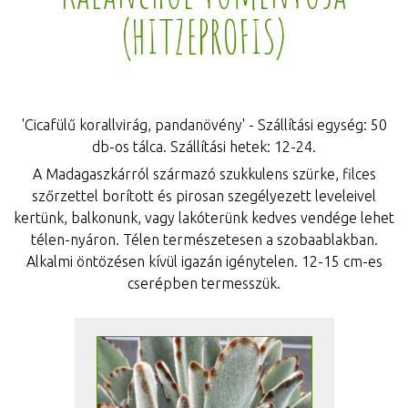
(HITZEPROFIS)
'Cicafülű korallvirág, pandanövény' - Szállítási egység: 50
db-os tálca. Szállítási hetek: 12-24.
A Madagaszkárról származó szukkulens szürke, filces
szőrzettel borított és pirosan szegélyezett leveleivel
kertünk, balkonunk, vagy lakóterünk kedves vendége lehet
télen-nyáron. Télen természetesen a szobaablakban.
Alkalmi öntözésen kívül igazán igénytelen. 12-15 cm-es
cserépben termesszük.