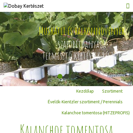
Muskátli és balkonnövények
ján
szaporítóanyaga
termesztő kertészek részére
Kezdőlap
Szortiment
Évelők-Kientzler szortiment / Perennials
Kalanchoe tomentosa (HITZEPROFIS)
Kalanchoe tomentosa