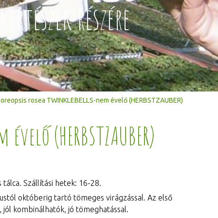
kertészek részére
oreopsis rosea TWINKLEBELLS-nem évelő (HERBSTZAUBER)
m évelő (HERBSTZAUBER)
álca. Szállítási hetek: 16-28.
ustól októberig tartó tömeges virágzással. Az első
 jól kombinálhatók, jó tömeghatással.