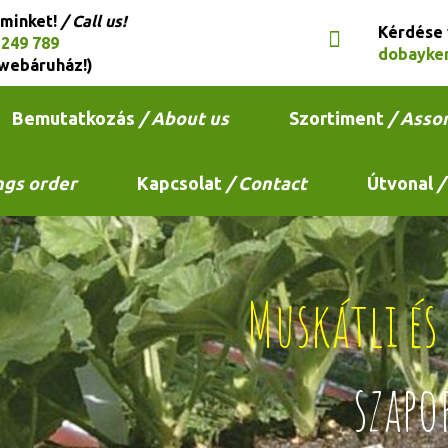
 minket!
/ Call us!
Kérdése
 249 789
dobayke
webáruház!)
Bemutatkozás
/ About us
Szortiment
/ Asso
ngs order
Kapcsolat
/ Contact
Útvonal
/
Muskátli é
szapo