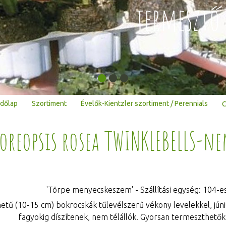
termesztő 
dőlap
Szortiment
Évelők-Kientzler szortiment / Perennials
C
oreopsis rosea TWINKLEBELLS-ne
'Törpe menyecskeszem' - Szállítási egység: 104-es t
etű (10-15 cm) bokrocskák tűlevélszerű vékony levelekkel, júni
fagyokig díszítenek, nem télállók. Gyorsan termeszthetők,