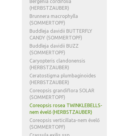
Bergenia cordifolia
(HERBSTZAUBER)
Brunnera macrophylla
(SOMMERTOPF)
Buddleja davidii BUTTERFLY
CANDY (SOMMERTOPF)
Buddleja davidii BUZZ
(SOMMERTOPF)
Caryopteris clandonensis
(HERBSTZAUBER)
Ceratostigma plumbaginoides
(HERBSTZAUBER)
Coreopsis grandiflora SOLAR
(SOMMERTOPF)
Coreopsis rosea TWINKLEBELLS-
nem évelő (HERBSTZAUBER)
Coreopsis verticillata-nem évelő
(SOMMERTOPF)
Crassula exilis ssp.