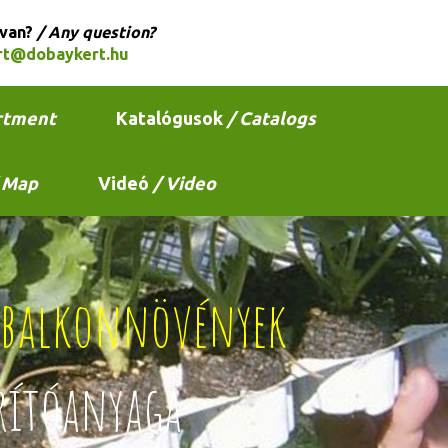
 van?
/ Any question?
rt@dobaykert.hu
rtment
Katalógusok
/ Catalogs
 Map
Videó
/ Video
s balkonnövények
rítóanyaga