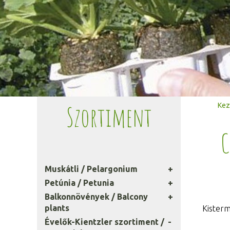
Szortiment
Kez
C
Muskátli / Pelargonium
Petúnia / Petunia
Balkonnövények / Balcony
plants
Kisterm
Évelők-Kientzler szortiment /