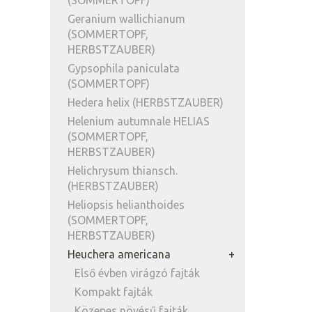
(SOMMERTOPF)
Geranium wallichianum
(SOMMERTOPF,
HERBSTZAUBER)
Gypsophila paniculata
(SOMMERTOPF)
Hedera helix (HERBSTZAUBER)
Helenium autumnale HELIAS
(SOMMERTOPF,
HERBSTZAUBER)
Helichrysum thiansch.
(HERBSTZAUBER)
Heliopsis helianthoides
(SOMMERTOPF,
HERBSTZAUBER)
Heuchera americana
Első évben virágzó fajták
Kompakt fajták
Közepes növésű fajták