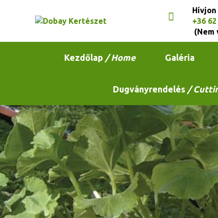
Hívjon
+36 62
(Nem 
Kezdőlap
/ Home
Galéria
Dugványrendelés
/ Cutti