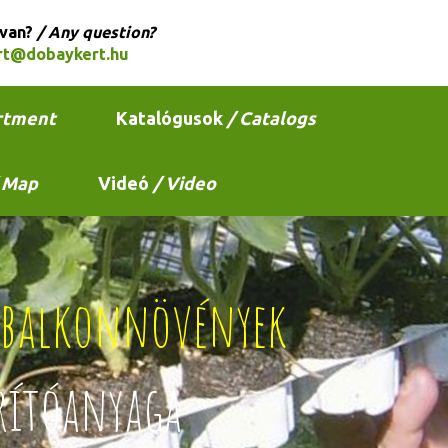
 van?
/ Any question?
rt@dobaykert.hu
rtment
Katalógusok
/ Catalogs
 Map
Videó
/ Video
s balkonnövények
rítóanyaga