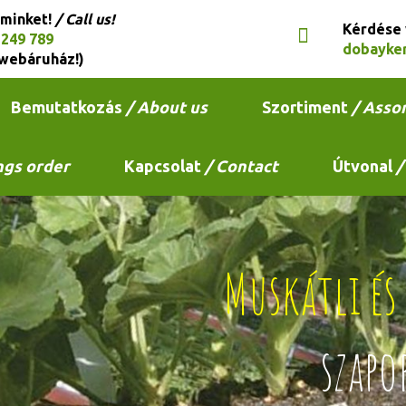
 minket!
/ Call us!
Kérdése
 249 789
dobayke
webáruház!)
Bemutatkozás
/ About us
Szortiment
/ Asso
ngs order
Kapcsolat
/ Contact
Útvonal
/
Muskátli é
szapo