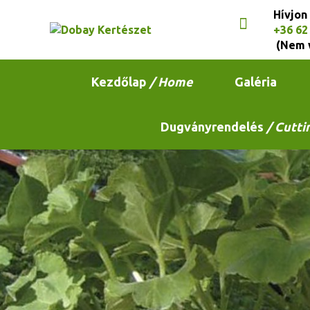
Hívjon
+36 62
(Nem 
Kezdőlap
/ Home
Galéria
Dugványrendelés
/ Cutti