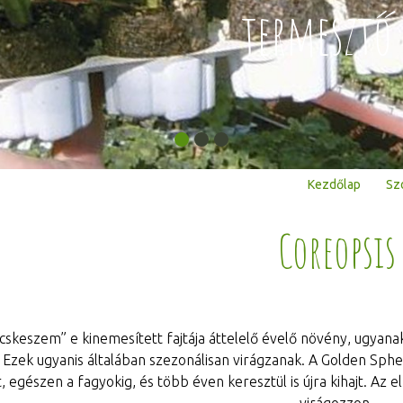
termesztő 
Kezdőlap
Sz
Coreopsis
skeszem” e kinemesített fajtája áttelelő évelő növény, ugyana
. Ezek ugyanis általában szezonálisan virágzanak. A Golden Sph
t, egészen a fagyokig, és több éven keresztül is újra kihajt. Az 