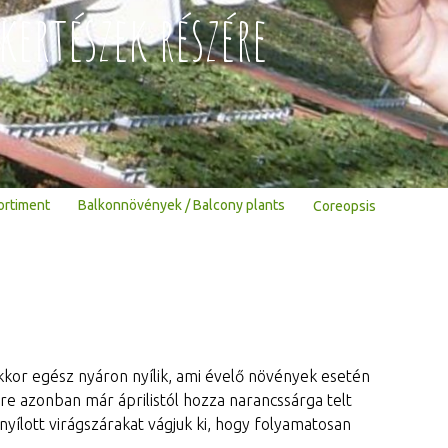
kertészek részére
ortiment
Balkonnövények / Balcony plants
Coreopsis
kkor egész nyáron nyílik, ami évelő növények esetén
ere azonban már áprilistól hozza narancssárga telt
elnyílott virágszárakat vágjuk ki, hogy folyamatosan