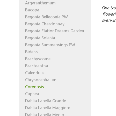
Argyranthemum
One tru
Bacopa
floweri
Begonia Belleconia PW
overwint
Begonia Chardonnay
Begonia Elatior Dreams Garden
Begonia Solenia
Begonia Summerwings PW
Bidens
Brachyscome
Bracteantha
Calendula
Chrysocephalum
Coreopsis
Cuphea
Dahlia Labella Grande
Dahlia Labella Maggiore
Dahlia Labella Medio