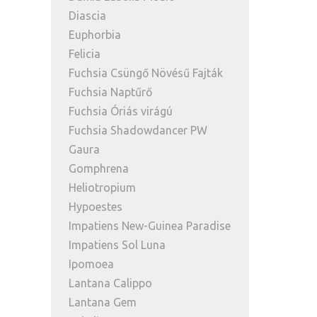
Diascia
Euphorbia
Felicia
Fuchsia Csüngő Növésű Fajták
Fuchsia Naptűrő
Fuchsia Óriás virágú
Fuchsia Shadowdancer PW
Gaura
Gomphrena
Heliotropium
Hypoestes
Impatiens New-Guinea Paradise
Impatiens Sol Luna
Ipomoea
Lantana Calippo
Lantana Gem