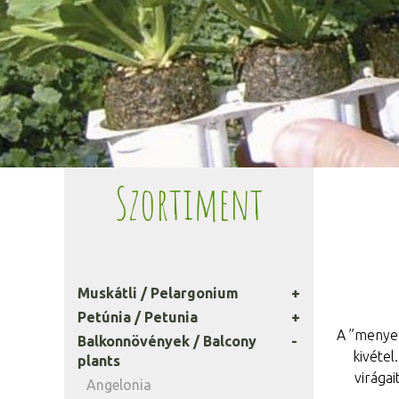
Szortiment
Muskátli / Pelargonium
Petúnia / Petunia
A ”menyec
Balkonnövények / Balcony
kivétel
plants
virágai
Angelonia