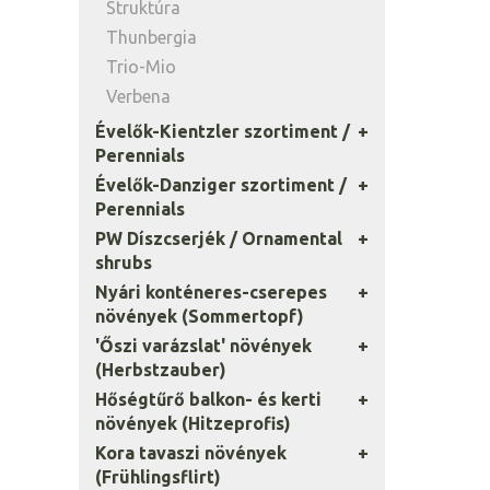
Struktúra
Thunbergia
Trio-Mio
Verbena
Évelők-Kientzler szortiment /
Perennials
Évelők-Danziger szortiment /
Perennials
PW Díszcserjék / Ornamental
shrubs
Nyári konténeres-cserepes
növények (Sommertopf)
'Őszi varázslat' növények
(Herbstzauber)
Hőségtűrő balkon- és kerti
növények (Hitzeprofis)
Kora tavaszi növények
(Frühlingsflirt)