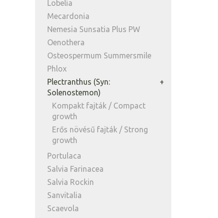
Lobelia
Mecardonia
Nemesia Sunsatia Plus PW
Oenothera
Osteospermum Summersmile
Phlox
Plectranthus (Syn:
Solenostemon)
Kompakt fajták / Compact
growth
Erős növésű fajták / Strong
growth
Portulaca
Salvia Farinacea
Salvia Rockin
Sanvitalia
Scaevola