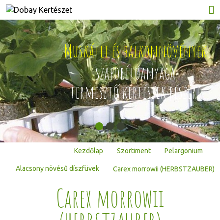
Muskátli és balkonnövények
ján
szaporítóanyaga
termesztő kertészek részére
Kezdőlap
Szortiment
Pelargonium
Alacsony növésű díszfüvek
Carex morrowii (HERBSTZAUBER)
Carex morrowii