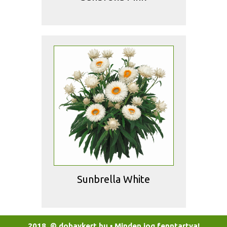
Sunbrella White
2018. © dobaykert.hu
▪
Minden jog fenntartva!