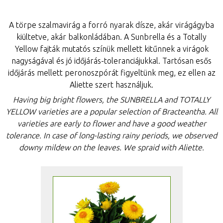
A törpe szalmavirág a forró nyarak dísze, akár virágágyba
kiültetve, akár balkonládában. A Sunbrella és a Totally
Yellow fajták mutatós színük mellett kitűnnek a virágok
nagyságával és jó időjárás-toleranciájukkal. Tartósan esős
időjárás mellett peronoszpórát figyeltünk meg, ez ellen az
Aliette szert használjuk.
Having big bright flowers, the SUNBRELLA and TOTALLY
YELLOW varieties are a popular selection of Bracteantha. All
varieties are early to flower and have a good weather
tolerance. In case of long-lasting rainy periods, we observed
downy mildew on the leaves. We spraid with Aliette.