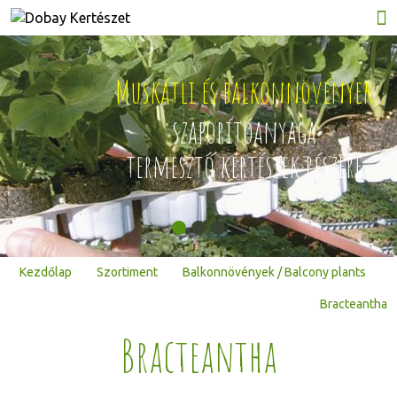
Muskátli és balkonnövények
ján
szaporítóanyaga
termesztő kertészek részére
Kezdőlap
Szortiment
Balkonnövények / Balcony plants
Bracteantha
Bracteantha