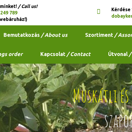
 minket!
/ Call us!
Kérdése
 249 789
dobayke
webáruház!)
Bemutatkozás
/ About us
Szortiment
/ Asso
ngs order
Kapcsolat
/ Contact
Útvonal
/
Muskátli é
szapo