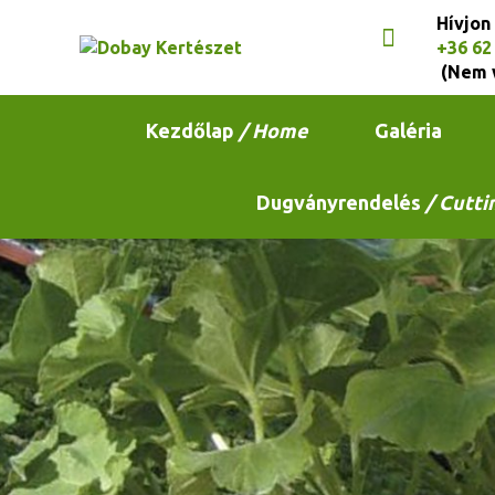
Hívjon
+36 62
(Nem 
Kezdőlap
/ Home
Galéria
Dugványrendelés
/ Cutti