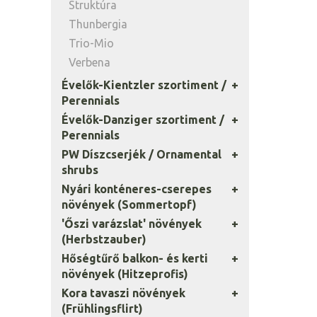
Struktúra
Thunbergia
Trio-Mio
Verbena
Évelők-Kientzler szortiment /
Perennials
Évelők-Danziger szortiment /
Perennials
PW Díszcserjék / Ornamental
shrubs
Nyári konténeres-cserepes
növények (Sommertopf)
'Őszi varázslat' növények
(Herbstzauber)
Hőségtűrő balkon- és kerti
növények (Hitzeprofis)
Kora tavaszi növények
(Frühlingsflirt)