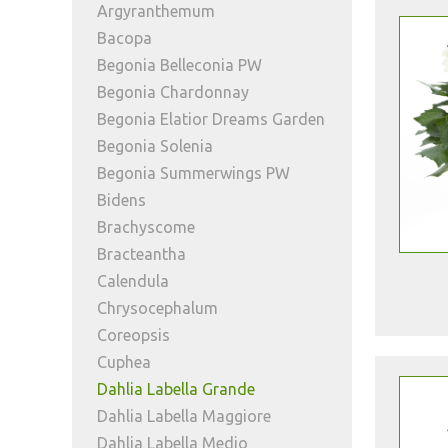
Argyranthemum
Bacopa
Begonia Belleconia PW
Begonia Chardonnay
Begonia Elatior Dreams Garden
Begonia Solenia
Begonia Summerwings PW
Bidens
Brachyscome
Bracteantha
Calendula
Chrysocephalum
Coreopsis
Cuphea
Dahlia Labella Grande
Dahlia Labella Maggiore
Dahlia Labella Medio