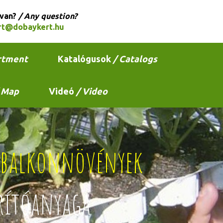
 van?
/ Any question?
rt@dobaykert.hu
rtment
Katalógusok
/ Catalogs
 Map
Videó
/ Video
s balkonnövények
rítóanyaga