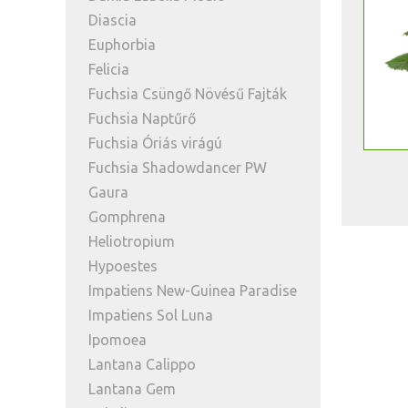
Diascia
Euphorbia
Felicia
Fuchsia Csüngő Növésű Fajták
Fuchsia Naptűrő
Fuchsia Óriás virágú
Fuchsia Shadowdancer PW
Gaura
Gomphrena
Heliotropium
Hypoestes
Impatiens New-Guinea Paradise
Impatiens Sol Luna
Ipomoea
Lantana Calippo
Lantana Gem