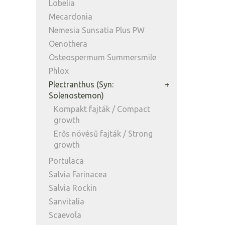
Lobelia
Mecardonia
Nemesia Sunsatia Plus PW
Oenothera
Osteospermum Summersmile
Phlox
Plectranthus (Syn:
Solenostemon)
Kompakt fajták / Compact
growth
Erős növésű fajták / Strong
growth
Portulaca
Salvia Farinacea
Salvia Rockin
Sanvitalia
Scaevola